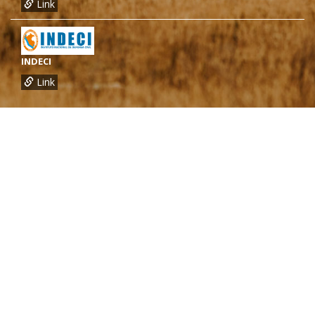
Link
INDECI
Link
¿Necesitas más información?
Oficina de CARE Perú Sede Lima
Av.General Santa Cruz 659, Jesís María
Telef.: (01) 4171100
Oficina de CARE Perú Sede Áncash
Jr. 28 de Julio 467, Barrio de Huarupampa, Huaraz
Telef.: (043) 422854