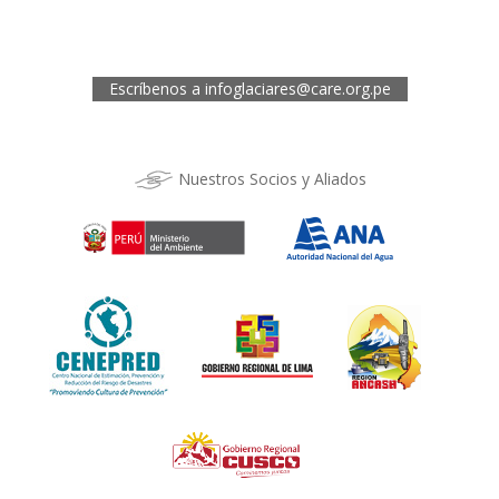
Oficina de CARE Perú Sede Cusco
Los Kantus C18, Urb. La Florida, Distrito de Wanchaq, Cusco
Telef.: (084) 253527
Escríbenos a
infoglaciares@care.org.pe
Nuestros Socios y Aliados