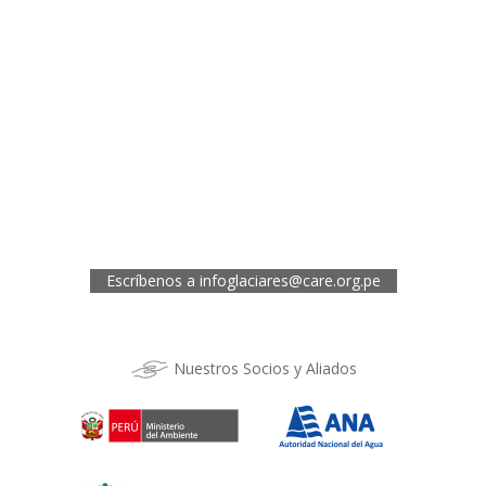
Oficina de CARE Perú Sede Lima
Av.General Santa Cruz 659, Jesís María
Telef.: (01) 4171100
Oficina de CARE Perú Sede Áncash
Jr. 28 de Julio 467, Barrio de Huarupampa, Huaraz
Telef.: (043) 422854
Oficina de CARE Perú Sede Cusco
Los Kantus C18, Urb. La Florida, Distrito de Wanchaq, Cusco
Telef.: (084) 253527
Escríbenos a
infoglaciares@care.org.pe
Nuestros Socios y Aliados