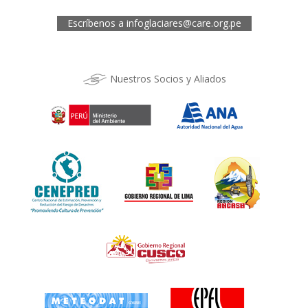
Telef.: (084) 253527
Escríbenos a
infoglaciares@care.org.pe
Nuestros Socios y Aliados