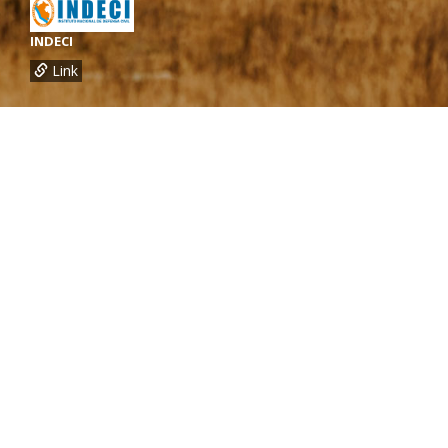
INDECI
Link
¿Necesitas más información?
Oficina de CARE Perú Sede Lima
Av.General Santa Cruz 659, Jesís María
Telef.: (01) 4171100
Oficina de CARE Perú Sede Áncash
Jr. 28 de Julio 467, Barrio de Huarupampa, Huaraz
Telef.: (043) 422854
Oficina de CARE Perú Sede Cusco
Los Kantus C18, Urb. La Florida, Distrito de Wanchaq, Cusco