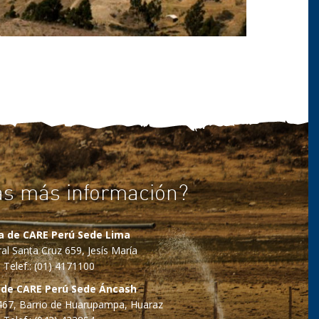
as más información?
na de CARE Perú Sede Lima
al Santa Cruz 659, Jesís María
Telef.: (01) 4171100
 de CARE Perú Sede Áncash
o 467, Barrio de Huarupampa, Huaraz