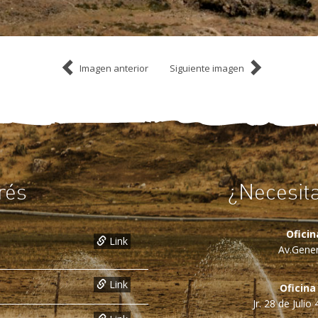
Imagen anterior
Siguiente imagen
rés
¿Necesit
Ofici
Link
Av.Gener
Link
Oficina
Jr. 28 de Juli