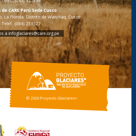
Telef.: (043) 422854
a de CARE Perú Sede Cusco
. La Florida, Distrito de Wanchaq, Cusco
Telef.: (084) 253527
os a
infoglaciares@care.org.pe
©
2026 Proyecto Glaciares+