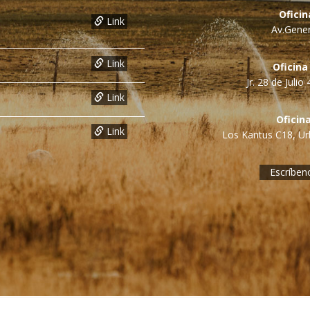
Ofici
Link
Av.Gener
Link
Oficina
Jr. 28 de Juli
Link
Oficin
Link
Los Kantus C18, Urb
Escríben