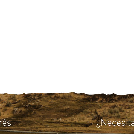
rés
¿Necesit