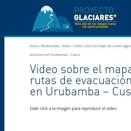
Inicio
/
Multimedia
-
Video
/
Video sobre el mapa de zonas segura
aluviones en Urubamba – Cusco
Video sobre el map
rutas de evacuación
en Urubamba – Cu
Dale click a la imagen para reproducir el video.