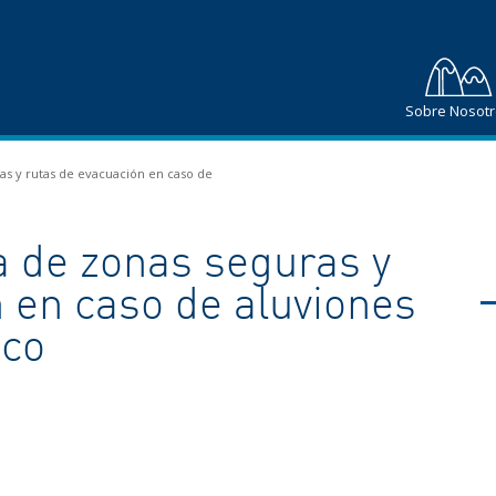
Sobre Nosot
s y rutas de evacuación en caso de
a de zonas seguras y
 en caso de aluviones
sco