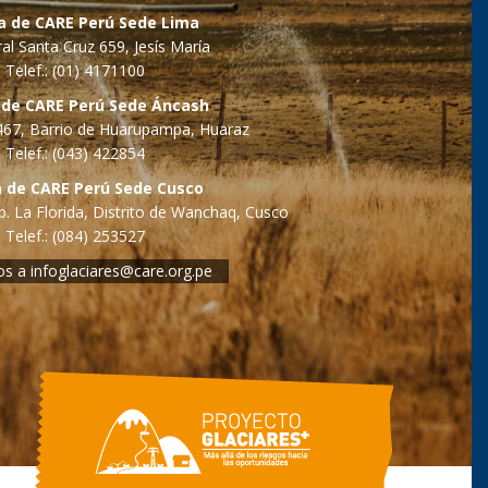
na de CARE Perú Sede Lima
al Santa Cruz 659, Jesís María
Telef.: (01) 4171100
 de CARE Perú Sede Áncash
o 467, Barrio de Huarupampa, Huaraz
Telef.: (043) 422854
a de CARE Perú Sede Cusco
. La Florida, Distrito de Wanchaq, Cusco
Telef.: (084) 253527
os a
infoglaciares@care.org.pe