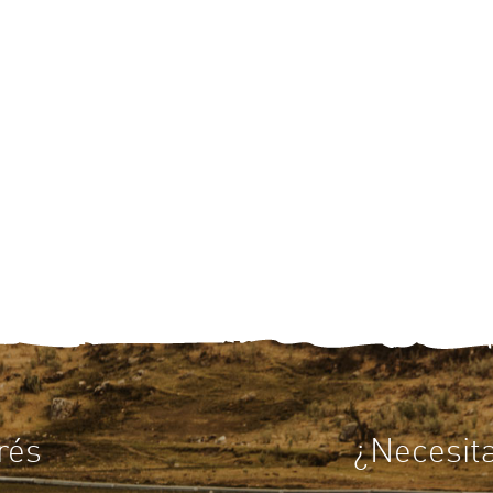
rés
¿Necesit