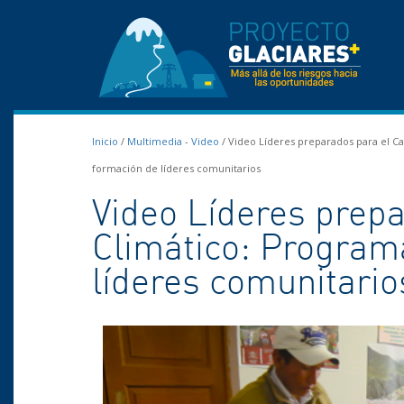
Inicio
/
Multimedia
-
Video
/
Video Líderes preparados para el C
formación de líderes comunitarios
Video Líderes prep
Climático: Program
líderes comunitario