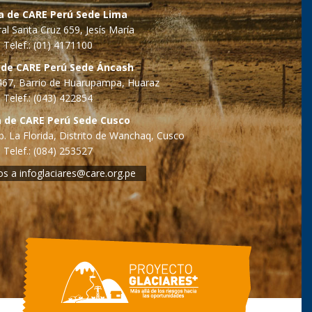
na de CARE Perú Sede Lima
al Santa Cruz 659, Jesís María
Telef.: (01) 4171100
 de CARE Perú Sede Áncash
o 467, Barrio de Huarupampa, Huaraz
Telef.: (043) 422854
a de CARE Perú Sede Cusco
. La Florida, Distrito de Wanchaq, Cusco
Telef.: (084) 253527
os a
infoglaciares@care.org.pe