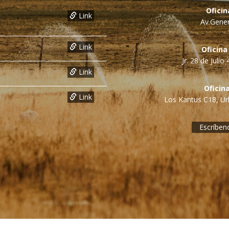
Ofici
Link
Av.Gener
Link
Oficina
Jr. 28 de Juli
Link
Oficin
Link
Los Kantus C18, Urb
Escríben