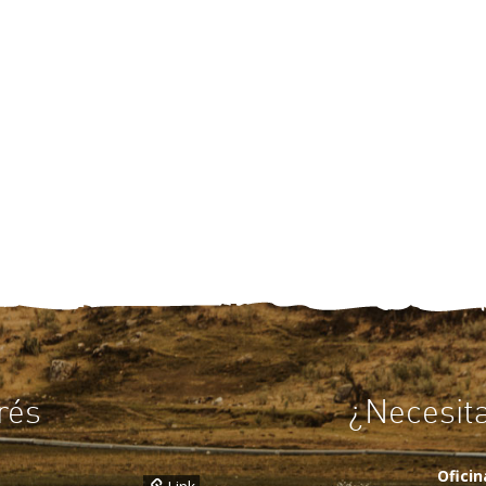
rés
¿Necesit
Ofici