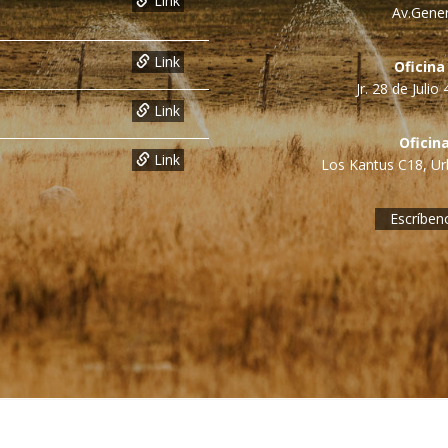
Link
Av.Gener
Link
Oficina
Jr. 28 de Juli
Link
Oficin
Link
Los Kantus C18, Urb
Escríben