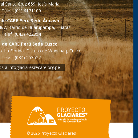
al Santa Cruz 659, Jesís María
Telef.: (01) 4171100
 de CARE Perú Sede Áncash
o 467, Barrio de Huarupampa, Huaraz
Telef.: (043) 422854
a de CARE Perú Sede Cusco
. La Florida, Distrito de Wanchaq, Cusco
Telef.: (084) 253527
os a
infoglaciares@care.org.pe
©
2026 Proyecto Glaciares+