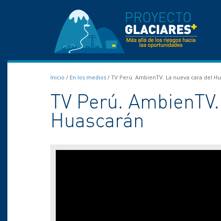
Inicio
/
En los medios
/
TV Perú. AmbienTV. La nueva cara del H
TV Perú. AmbienTV.
Huascarán