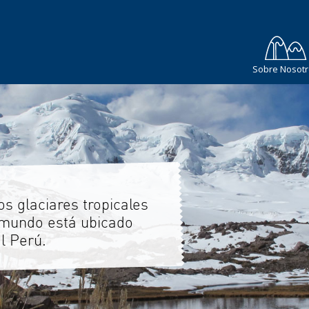
Sobre Nosot
los glaciares de la
dillera Blanca tienen
 superficie menor a 1km2.