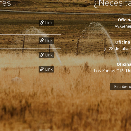
rés
¿Necesit
Ofici
Link
Av.Gener
Link
Oficina
Jr. 28 de Juli
Link
Oficin
Link
Los Kantus C18, Urb
Escríben