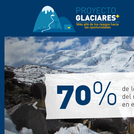
Anterior
87
%
de 
Cor
una