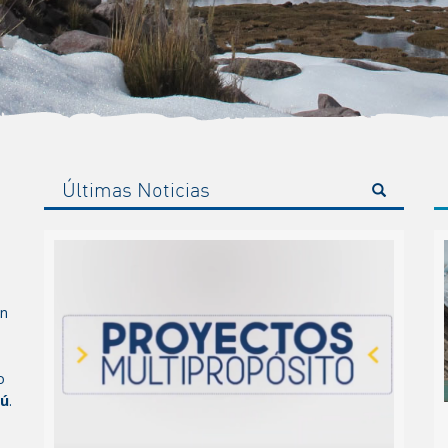
Últimas Noticias
ón
o
rú
.