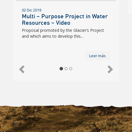
02 Dic 2019
Proyecto Multipropósito en
Recursos Hídricos
Propuesta impulsada por el Proyecto
Glaciares+ y que tiene como fin desarrollar...
Leer más
Anterior
Siguien