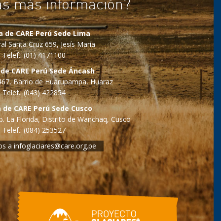
as más información?
na de CARE Perú Sede Lima
al Santa Cruz 659, Jesís María
Telef.: (01) 4171100
 de CARE Perú Sede Áncash
o 467, Barrio de Huarupampa, Huaraz
Telef.: (043) 422854
a de CARE Perú Sede Cusco
. La Florida, Distrito de Wanchaq, Cusco
Telef.: (084) 253527
os a
infoglaciares@care.org.pe