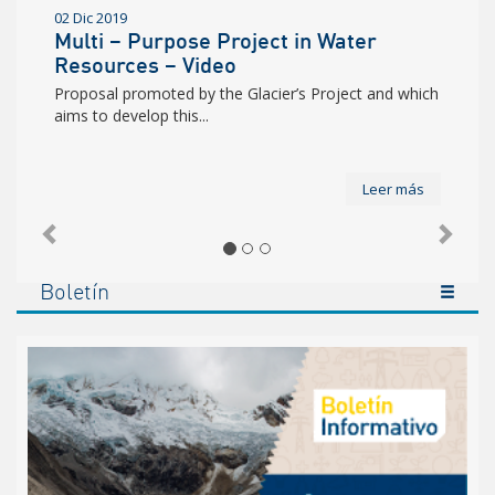
2019
02 Dic 2019
i – Purpose Project in Water
Proyecto 
urces – Video
Hídricos
al promoted by the Glacier’s Project and which
Propuesta imp
 develop this...
que tiene como 
Leer más
Anterior
Sigu
Boletín