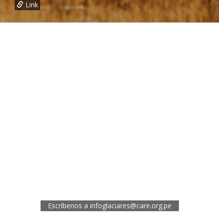
Link
¿Necesitas más información?
Oficina de CARE Perú Sede Lima
Av.General Santa Cruz 659, Jesís María
Telef.: (01) 4171100
Oficina de CARE Perú Sede Áncash
Jr. 28 de Julio 467, Barrio de Huarupampa, Huaraz
Telef.: (043) 422854
Oficina de CARE Perú Sede Cusco
Los Kantus C18, Urb. La Florida, Distrito de Wanchaq, Cusco
Telef.: (084) 253527
Escríbenos a
infoglaciares@care.org.pe