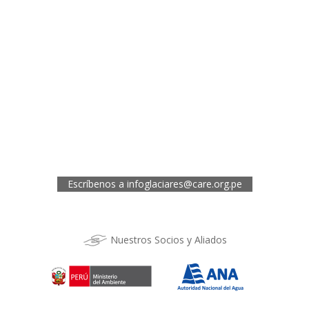
Oficina de CARE Perú Sede Lima
Av.General Santa Cruz 659, Jesís María
Telef.: (01) 4171100
Oficina de CARE Perú Sede Áncash
Jr. 28 de Julio 467, Barrio de Huarupampa, Huaraz
Telef.: (043) 422854
Oficina de CARE Perú Sede Cusco
Los Kantus C18, Urb. La Florida, Distrito de Wanchaq, Cusco
Telef.: (084) 253527
Escríbenos a
infoglaciares@care.org.pe
Nuestros Socios y Aliados