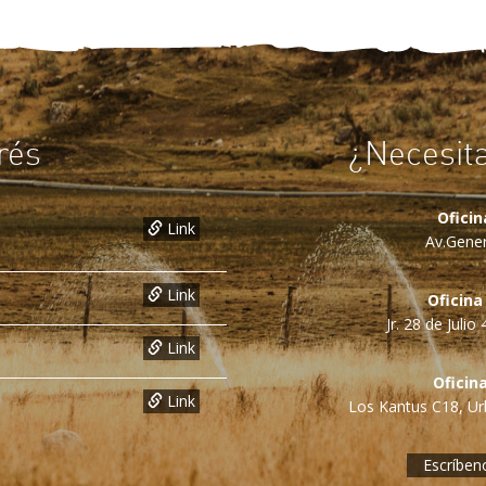
rés
¿Necesit
Ofici
Link
Av.Gener
Link
Oficina
Jr. 28 de Juli
Link
Oficin
Link
Los Kantus C18, Urb
Escríben