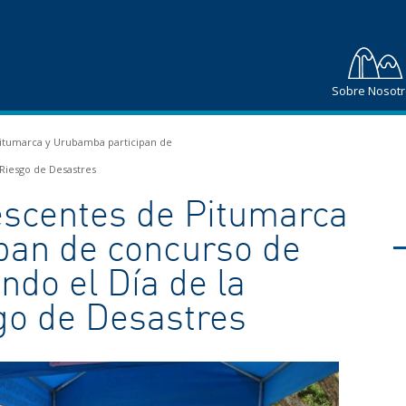
Sobre Nosot
Pitumarca y Urubamba participan de
Riesgo de Desastres
lescentes de Pitumarca
pan de concurso de
do el Día de la
go de Desastres