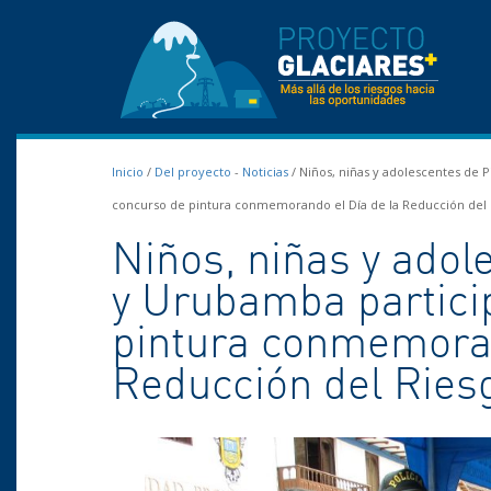
Inicio
/
Del proyecto
-
Noticias
/
Niños, niñas y adolescentes de 
concurso de pintura conmemorando el Día de la Reducción del 
Niños, niñas y ado
y Urubamba partici
pintura conmemoran
Reducción del Ries