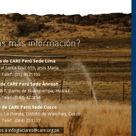
as más información?
na de CARE Perú Sede Lima
al Santa Cruz 659, Jesís María
Telef.: (01) 4171100
 de CARE Perú Sede Áncash
o 467, Barrio de Huarupampa, Huaraz
Telef.: (043) 422854
a de CARE Perú Sede Cusco
. La Florida, Distrito de Wanchaq, Cusco
Telef.: (084) 253527
os a
infoglaciares@care.org.pe