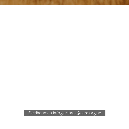
¿Necesitas más información?
Oficina de CARE Perú Sede Lima
Av.General Santa Cruz 659, Jesís María
Telef.: (01) 4171100
Oficina de CARE Perú Sede Áncash
Jr. 28 de Julio 467, Barrio de Huarupampa, Huaraz
Telef.: (043) 422854
Oficina de CARE Perú Sede Cusco
Los Kantus C18, Urb. La Florida, Distrito de Wanchaq, Cusco
Telef.: (084) 253527
Escríbenos a
infoglaciares@care.org.pe