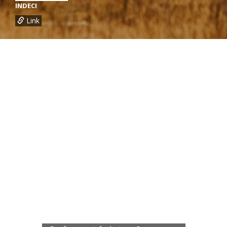
INDECI
Link
¿Necesitas más información?
Oficina de CARE Perú Sede Lima
Av.General Santa Cruz 659, Jesís María
Telef.: (01) 4171100
Oficina de CARE Perú Sede Áncash
Jr. 28 de Julio 467, Barrio de Huarupampa, Huaraz
Telef.: (043) 422854
Oficina de CARE Perú Sede Cusco
Los Kantus C18, Urb. La Florida, Distrito de Wanchaq, Cusco
Telef.: (084) 253527