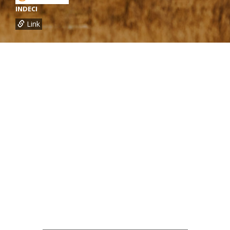
INDECI
Link
¿Necesitas más información?
Oficina de CARE Perú Sede Lima
Av.General Santa Cruz 659, Jesís María
Telef.: (01) 4171100
Oficina de CARE Perú Sede Áncash
Jr. 28 de Julio 467, Barrio de Huarupampa, Huaraz
Telef.: (043) 422854
Oficina de CARE Perú Sede Cusco
Los Kantus C18, Urb. La Florida, Distrito de Wanchaq, Cusco
Telef.: (084) 253527