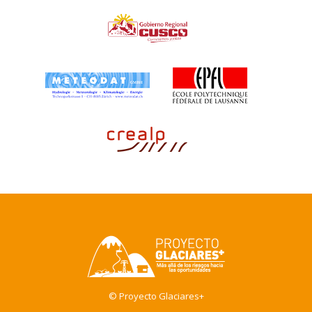
© Proyecto Glaciares+