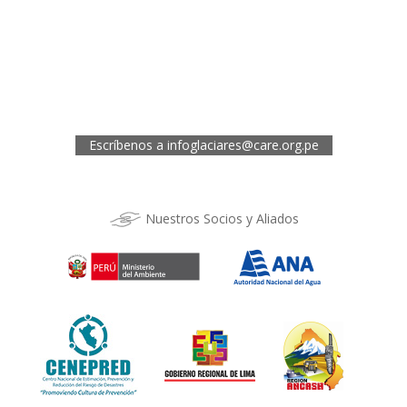
Oficina de CARE Perú Sede Áncash
Jr. 28 de Julio 467, Barrio de Huarupampa, Huaraz
Telef.: (043) 422854
Oficina de CARE Perú Sede Cusco
Los Kantus C18, Urb. La Florida, Distrito de Wanchaq, Cusco
Telef.: (084) 253527
Escríbenos a
infoglaciares@care.org.pe
Nuestros Socios y Aliados