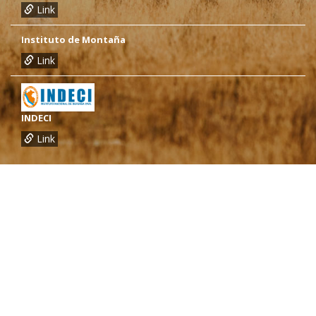
Link
Instituto de Montaña
Link
INDECI
Link
¿Necesitas más información?
Oficina de CARE Perú Sede Lima
Av.General Santa Cruz 659, Jesís María
Telef.: (01) 4171100