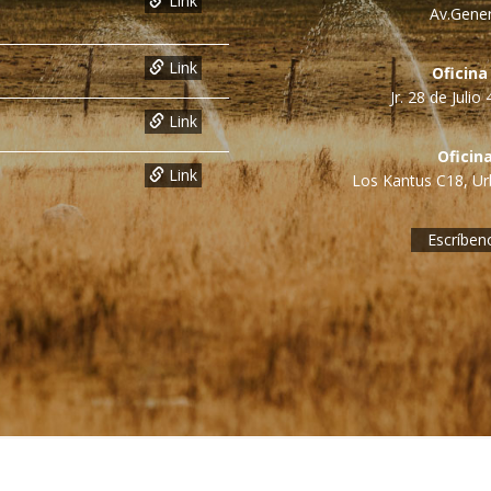
Link
Av.Gener
Link
Oficina
Jr. 28 de Juli
Link
Oficin
Link
Los Kantus C18, Urb
Escríben