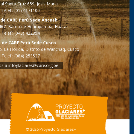
al Santa Cruz 659, Jesís María
Telef.: (01) 4171100
 de CARE Perú Sede Áncash
o 467, Barrio de Huarupampa, Huaraz
Telef.: (043) 422854
a de CARE Perú Sede Cusco
. La Florida, Distrito de Wanchaq, Cusco
Telef.: (084) 253527
os a
infoglaciares@care.org.pe
©
2026 Proyecto Glaciares+