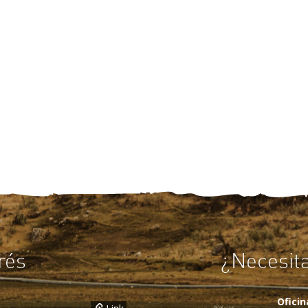
rés
¿Necesit
Ofici