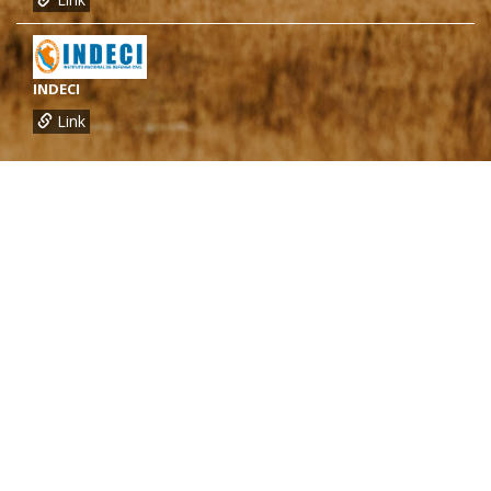
INDECI
Link
¿Necesitas más información?
Oficina de CARE Perú Sede Lima
Av.General Santa Cruz 659, Jesís María
Telef.: (01) 4171100
Oficina de CARE Perú Sede Áncash
Jr. 28 de Julio 467, Barrio de Huarupampa, Huaraz
Telef.: (043) 422854
Oficina de CARE Perú Sede Cusco