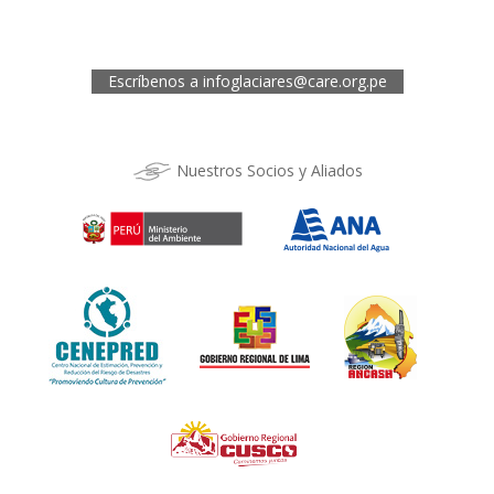
Los Kantus C18, Urb. La Florida, Distrito de Wanchaq, Cusco
Telef.: (084) 253527
Escríbenos a
infoglaciares@care.org.pe
Nuestros Socios y Aliados