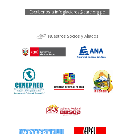
Telef.: (084) 253527
Escríbenos a
infoglaciares@care.org.pe
Nuestros Socios y Aliados