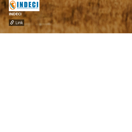
INDECI
Link
¿Necesitas más información?
Oficina de CARE Perú Sede Lima
Av.General Santa Cruz 659, Jesís María
Telef.: (01) 4171100
Oficina de CARE Perú Sede Áncash
Jr. 28 de Julio 467, Barrio de Huarupampa, Huaraz
Telef.: (043) 422854
Oficina de CARE Perú Sede Cusco
Los Kantus C18, Urb. La Florida, Distrito de Wanchaq, Cusco