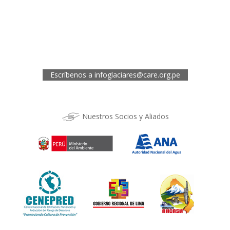
Jr. 28 de Julio 467, Barrio de Huarupampa, Huaraz
Telef.: (043) 422854
Oficina de CARE Perú Sede Cusco
Los Kantus C18, Urb. La Florida, Distrito de Wanchaq, Cusco
Telef.: (084) 253527
Escríbenos a
infoglaciares@care.org.pe
Nuestros Socios y Aliados