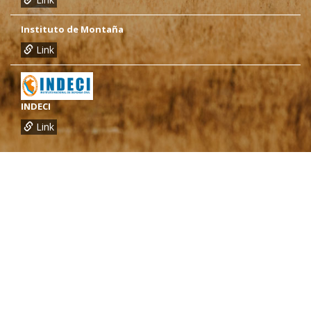
Instituto de Montaña
Link
INDECI
Link
¿Necesitas más información?
Oficina de CARE Perú Sede Lima
Av.General Santa Cruz 659, Jesís María
Telef.: (01) 4171100
Oficina de CARE Perú Sede Áncash