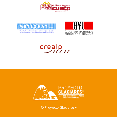
© Proyecto Glaciares+