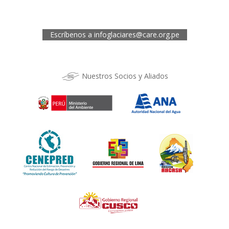
Los Kantus C18, Urb. La Florida, Distrito de Wanchaq, Cusco
Telef.: (084) 253527
Escríbenos a
infoglaciares@care.org.pe
Nuestros Socios y Aliados