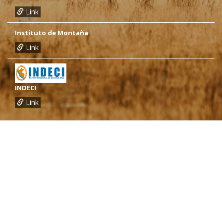
Link
Instituto de Montaña
Link
INDECI
Link
¿Necesitas más información?
Oficina de CARE Perú Sede Lima
Av.General Santa Cruz 659, Jesís María
Telef.: (01) 4171100