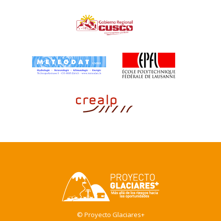
© Proyecto Glaciares+