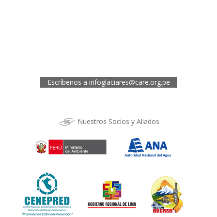
Oficina de CARE Perú Sede Áncash
Jr. 28 de Julio 467, Barrio de Huarupampa, Huaraz
Telef.: (043) 422854
Oficina de CARE Perú Sede Cusco
Los Kantus C18, Urb. La Florida, Distrito de Wanchaq, Cusco
Telef.: (084) 253527
Escríbenos a
infoglaciares@care.org.pe
Nuestros Socios y Aliados