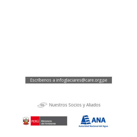
Oficina de CARE Perú Sede Lima
Av.General Santa Cruz 659, Jesís María
Telef.: (01) 4171100
Oficina de CARE Perú Sede Áncash
Jr. 28 de Julio 467, Barrio de Huarupampa, Huaraz
Telef.: (043) 422854
Oficina de CARE Perú Sede Cusco
Los Kantus C18, Urb. La Florida, Distrito de Wanchaq, Cusco
Telef.: (084) 253527
Escríbenos a
infoglaciares@care.org.pe
Nuestros Socios y Aliados