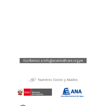
Oficina de CARE Perú Sede Lima
Av.General Santa Cruz 659, Jesís María
Telef.: (01) 4171100
Oficina de CARE Perú Sede Áncash
Jr. 28 de Julio 467, Barrio de Huarupampa, Huaraz
Telef.: (043) 422854
Oficina de CARE Perú Sede Cusco
Los Kantus C18, Urb. La Florida, Distrito de Wanchaq, Cusco
Telef.: (084) 253527
Escríbenos a
infoglaciares@care.org.pe
Nuestros Socios y Aliados