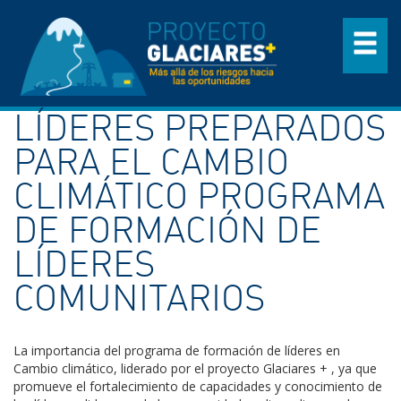
LÍDERES PREPARADOS
PARA EL CAMBIO
CLIMÁTICO PROGRAMA
DE FORMACIÓN DE
LÍDERES
COMUNITARIOS
La importancia del programa de formación de líderes en
Cambio climático, liderado por el proyecto Glaciares + , ya que
promueve el fortalecimiento de capacidades y conocimiento de