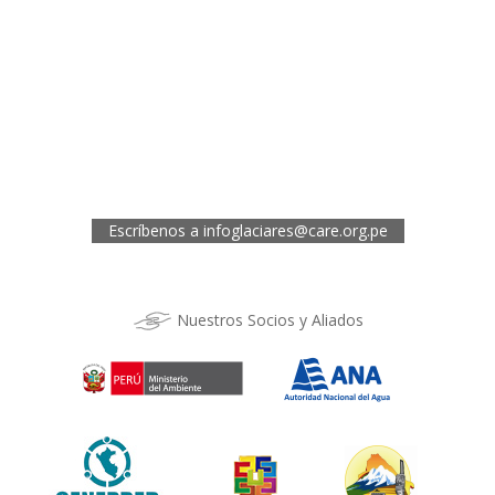
Av.General Santa Cruz 659, Jesís María
Telef.: (01) 4171100
Oficina de CARE Perú Sede Áncash
Jr. 28 de Julio 467, Barrio de Huarupampa, Huaraz
Telef.: (043) 422854
Oficina de CARE Perú Sede Cusco
Los Kantus C18, Urb. La Florida, Distrito de Wanchaq, Cusco
Telef.: (084) 253527
Escríbenos a
infoglaciares@care.org.pe
Nuestros Socios y Aliados