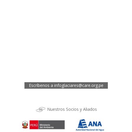
¿Necesitas más información?
Oficina de CARE Perú Sede Lima
Av.General Santa Cruz 659, Jesís María
Telef.: (01) 4171100
Oficina de CARE Perú Sede Áncash
Jr. 28 de Julio 467, Barrio de Huarupampa, Huaraz
Telef.: (043) 422854
Oficina de CARE Perú Sede Cusco
Los Kantus C18, Urb. La Florida, Distrito de Wanchaq, Cusco
Telef.: (084) 253527
Escríbenos a
infoglaciares@care.org.pe
Nuestros Socios y Aliados