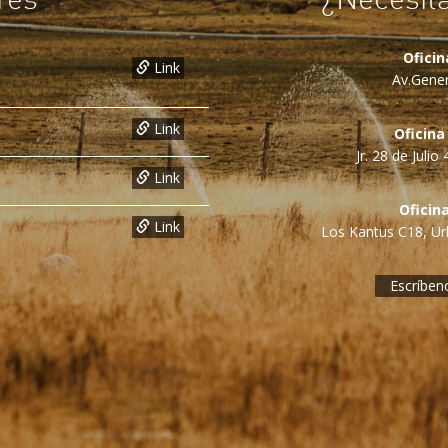
Ofici
Link
Av.Gener
Link
Oficina
Jr. 28 de Juli
Link
Oficin
Link
Los Kantus C18, Urb
Escríben