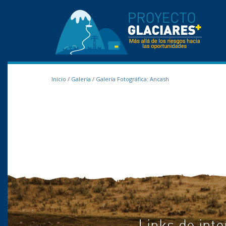
Inicio
/
Galería
/
Galería Fotográfica: Ancash
Links de inte