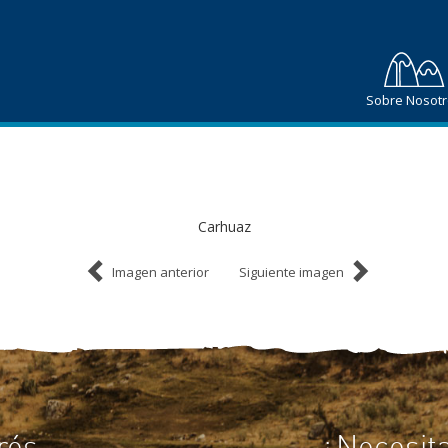
Sobre Nosot
Carhuaz
Imagen anterior
Siguiente imagen
rés
¿Necesit