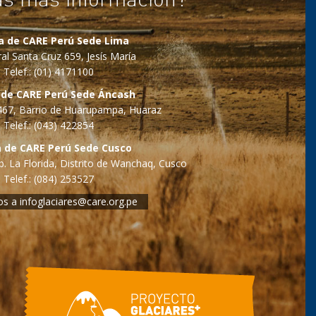
na de CARE Perú Sede Lima
al Santa Cruz 659, Jesís María
Telef.: (01) 4171100
 de CARE Perú Sede Áncash
o 467, Barrio de Huarupampa, Huaraz
Telef.: (043) 422854
a de CARE Perú Sede Cusco
. La Florida, Distrito de Wanchaq, Cusco
Telef.: (084) 253527
os a
infoglaciares@care.org.pe