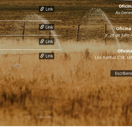
Ofici
Link
Av.Gener
Link
Oficina
Jr. 28 de Juli
Link
Oficin
Link
Los Kantus C18, Urb
Escríben