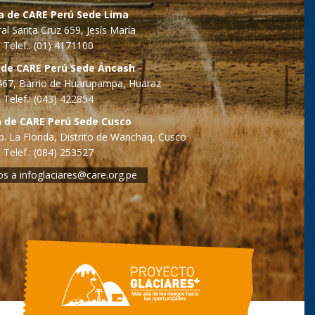
na de CARE Perú Sede Lima
al Santa Cruz 659, Jesís María
Telef.: (01) 4171100
 de CARE Perú Sede Áncash
o 467, Barrio de Huarupampa, Huaraz
Telef.: (043) 422854
a de CARE Perú Sede Cusco
. La Florida, Distrito de Wanchaq, Cusco
Telef.: (084) 253527
os a
infoglaciares@care.org.pe