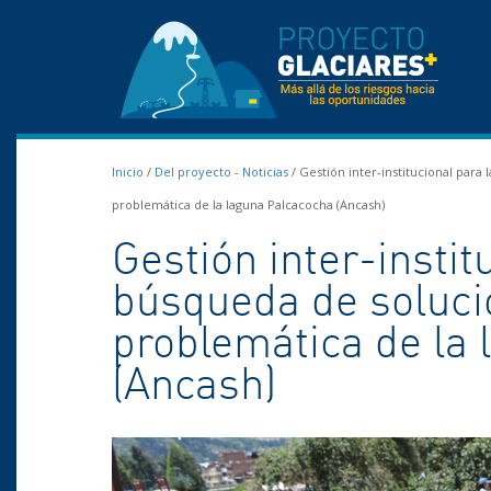
Inicio
/
Del proyecto
-
Noticias
/
Gestión inter-institucional para 
problemática de la laguna Palcacocha (Ancash)
Gestión inter-instit
búsqueda de solucio
problemática de la
(Ancash)