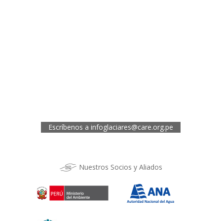
Oficina de CARE Perú Sede Lima
Av.General Santa Cruz 659, Jesís María
Telef.: (01) 4171100
Oficina de CARE Perú Sede Áncash
Jr. 28 de Julio 467, Barrio de Huarupampa, Huaraz
Telef.: (043) 422854
Oficina de CARE Perú Sede Cusco
Los Kantus C18, Urb. La Florida, Distrito de Wanchaq, Cusco
Telef.: (084) 253527
Escríbenos a
infoglaciares@care.org.pe
Nuestros Socios y Aliados