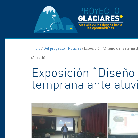
Inicio
/
Del proyecto
-
Noticias
/
Exposición “Diseño del sistema d
(Ancash)
Exposición “Diseño 
temprana ante aluv