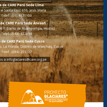
na de CARE Perú Sede Lima
al Santa Cruz 659, Jesís María
Telef.: (01) 4171100
 de CARE Perú Sede Áncash
o 467, Barrio de Huarupampa, Huaraz
Telef.: (043) 422854
a de CARE Perú Sede Cusco
. La Florida, Distrito de Wanchaq, Cusco
Telef.: (084) 253527
os a
infoglaciares@care.org.pe