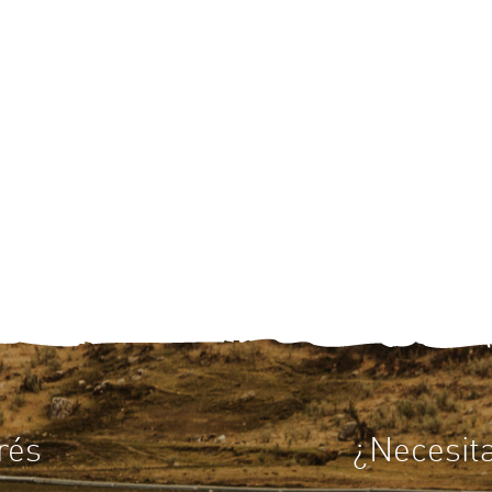
rés
¿Necesit