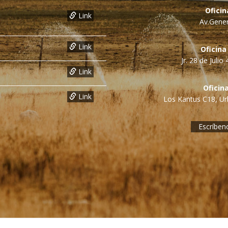
Ofici
Link
Av.Gener
Link
Oficina
Jr. 28 de Juli
Link
Oficin
Link
Los Kantus C18, Urb
Escríben