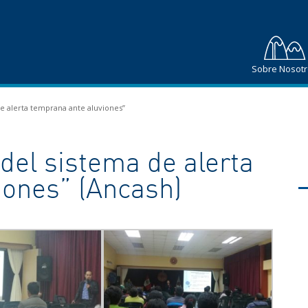
Sobre Nosot
e alerta temprana ante aluviones”
del sistema de alerta
iones” (Ancash)