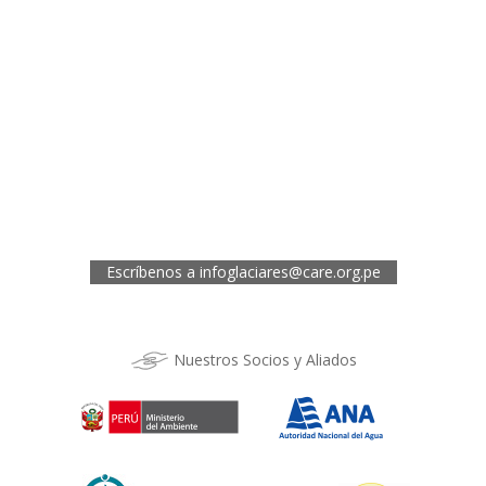
Oficina de CARE Perú Sede Lima
Av.General Santa Cruz 659, Jesís María
Telef.: (01) 4171100
Oficina de CARE Perú Sede Áncash
Jr. 28 de Julio 467, Barrio de Huarupampa, Huaraz
Telef.: (043) 422854
Oficina de CARE Perú Sede Cusco
Los Kantus C18, Urb. La Florida, Distrito de Wanchaq, Cusco
Telef.: (084) 253527
Escríbenos a
infoglaciares@care.org.pe
Nuestros Socios y Aliados