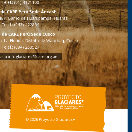
Telef.: (01) 4171100
 de CARE Perú Sede Áncash
o 467, Barrio de Huarupampa, Huaraz
Telef.: (043) 422854
a de CARE Perú Sede Cusco
. La Florida, Distrito de Wanchaq, Cusco
Telef.: (084) 253527
os a
infoglaciares@care.org.pe
©
2026 Proyecto Glaciares+