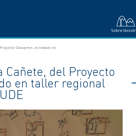
Sobre Nosot
 Proyecto Glaciares+, es tratado en
a Cañete, del Proyecto
do en taller regional
SUDE