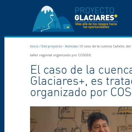
Inicio
/
Del proyecto
-
Noticias
/
El caso de la cuenca Cañete, del
taller regional organizado por COSUDE
El caso de la cuenc
Glaciares+, es trata
organizado por CO