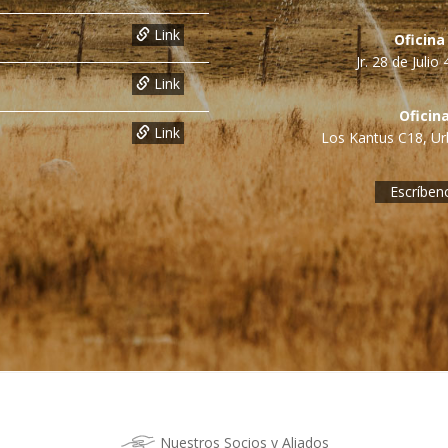
Link
Oficina
Jr. 28 de Juli
Link
Oficin
Link
Los Kantus C18, Urb
Escríben
Nuestros Socios y Aliados