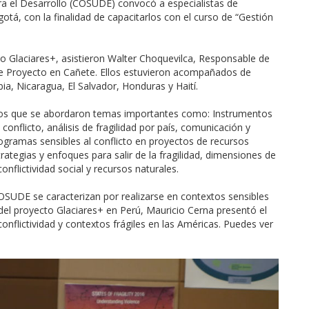
a el Desarrollo (COSUDE) convocó a especialistas de
otá, con la finalidad de capacitarlos con el curso de “Gestión
 Glaciares+, asistieron Walter Choquevilca, Responsable de
e Proyecto en Cañete. Ellos estuvieron acompañados de
a, Nicaragua, El Salvador, Honduras y Haití.
 en los que se abordaron temas importantes como: Instrumentos
onflicto, análisis de fragilidad por país, comunicación y
rogramas sensibles al conflicto en proyectos de recursos
trategias y enfoques para salir de la fragilidad, dimensiones de
nflictividad social y recursos naturales.
SUDE se caracterizan por realizarse en contextos sensibles
 del proyecto Glaciares+ en Perú, Mauricio Cerna presentó el
onflictividad y contextos frágiles en las Américas. Puedes ver