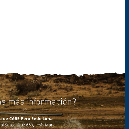
as más información?
na de CARE Perú Sede Lima
al Santa Cruz 659, Jesís María