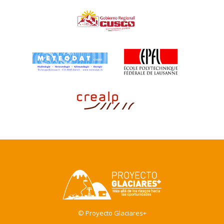
© Proyecto Glaciares+