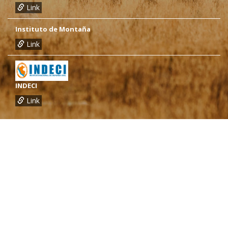
Link
Instituto de Montaña
Link
INDECI
Link
¿Necesitas más información?
Oficina de CARE Perú Sede Lima
Av.General Santa Cruz 659, Jesís María
Telef.: (01) 4171100