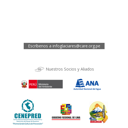
Oficina de CARE Perú Sede Áncash
Jr. 28 de Julio 467, Barrio de Huarupampa, Huaraz
Telef.: (043) 422854
Oficina de CARE Perú Sede Cusco
Los Kantus C18, Urb. La Florida, Distrito de Wanchaq, Cusco
Telef.: (084) 253527
Escríbenos a
infoglaciares@care.org.pe
Nuestros Socios y Aliados