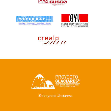
© Proyecto Glaciares+