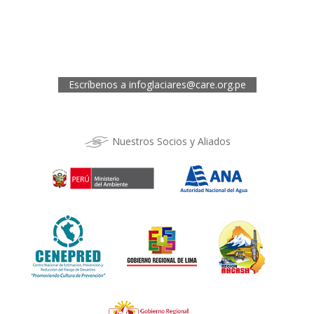
Telef.: (043) 422854
Oficina de CARE Perú Sede Cusco
Los Kantus C18, Urb. La Florida, Distrito de Wanchaq, Cusco
Telef.: (084) 253527
Escríbenos a
infoglaciares@care.org.pe
Nuestros Socios y Aliados