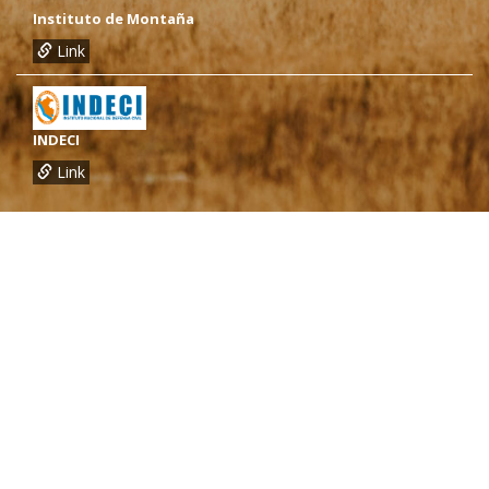
Instituto de Montaña
Link
INDECI
Link
¿Necesitas más información?
Oficina de CARE Perú Sede Lima
Av.General Santa Cruz 659, Jesís María
Telef.: (01) 4171100
Oficina de CARE Perú Sede Áncash
Jr. 28 de Julio 467, Barrio de Huarupampa, Huaraz