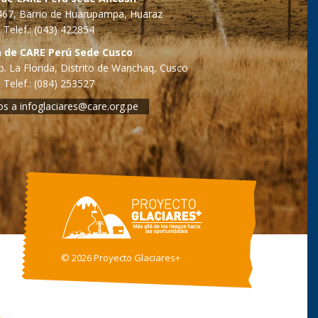
o 467, Barrio de Huarupampa, Huaraz
Telef.: (043) 422854
a de CARE Perú Sede Cusco
. La Florida, Distrito de Wanchaq, Cusco
Telef.: (084) 253527
os a
infoglaciares@care.org.pe
©
2026 Proyecto Glaciares+