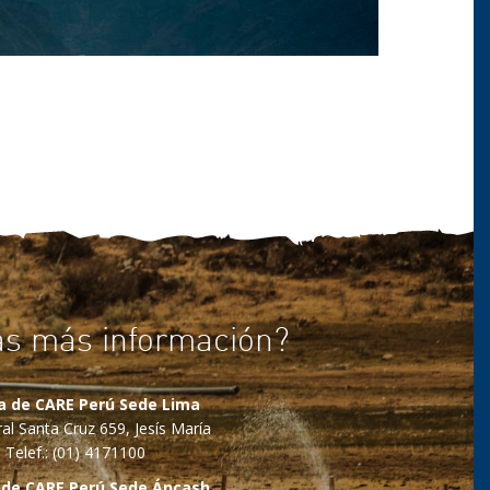
as más información?
na de CARE Perú Sede Lima
al Santa Cruz 659, Jesís María
Telef.: (01) 4171100
 de CARE Perú Sede Áncash