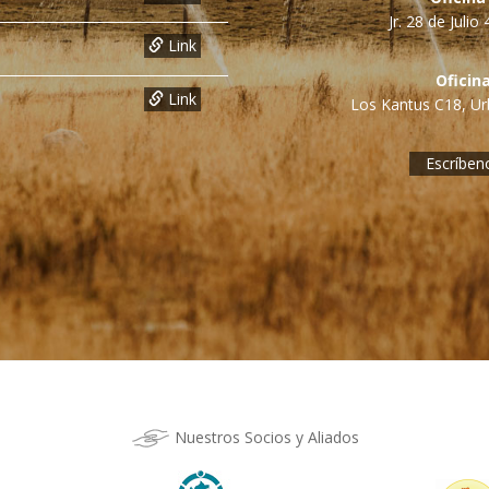
Jr. 28 de Juli
Link
Oficin
Link
Los Kantus C18, Urb
Escríben
Nuestros Socios y Aliados