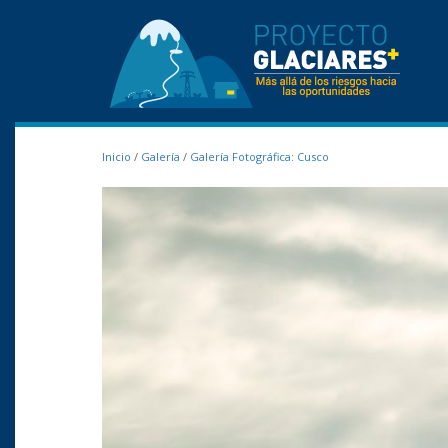
Inicio
/
Galería
/
Galería Fotográfica: Cusco