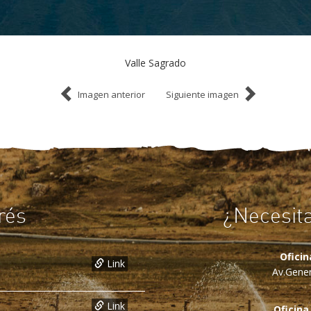
Valle Sagrado
Imagen anterior
Siguiente imagen
rés
¿Necesit
Ofici
Link
Av.Gener
Link
Oficina