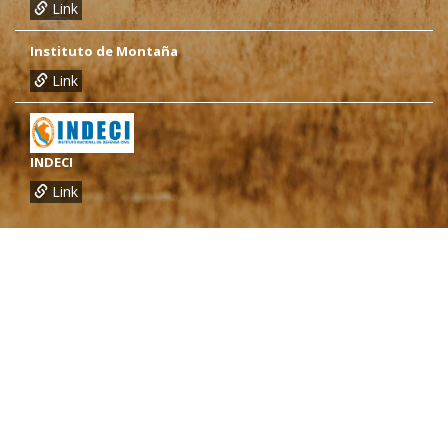
Link
Instituto de Montaña
Link
INDECI
Link
¿Necesitas más información?
Oficina de CARE Perú Sede Lima
Av.General Santa Cruz 659, Jesís María
Telef.: (01) 4171100