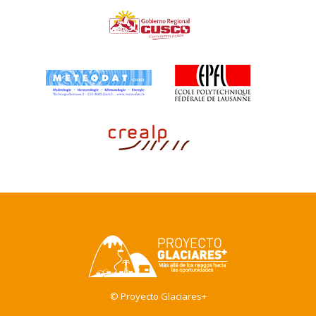
© Proyecto Glaciares+