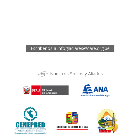
Oficina de CARE Perú Sede Áncash
Jr. 28 de Julio 467, Barrio de Huarupampa, Huaraz
Telef.: (043) 422854
Oficina de CARE Perú Sede Cusco
Los Kantus C18, Urb. La Florida, Distrito de Wanchaq, Cusco
Telef.: (084) 253527
Escríbenos a
infoglaciares@care.org.pe
Nuestros Socios y Aliados