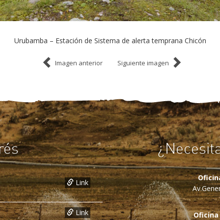
Urubamba – Estación de Sistema de alerta temprana Chicón
Imagen anterior
Siguiente imagen
rés
¿Necesit
Ofici
Link
Av.Gener
Link
Oficina