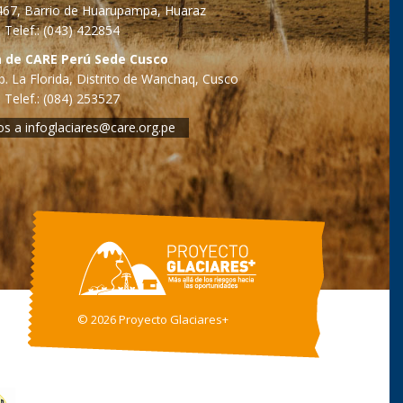
o 467, Barrio de Huarupampa, Huaraz
Telef.: (043) 422854
a de CARE Perú Sede Cusco
. La Florida, Distrito de Wanchaq, Cusco
Telef.: (084) 253527
os a
infoglaciares@care.org.pe
©
2026 Proyecto Glaciares+