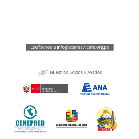
Jr. 28 de Julio 467, Barrio de Huarupampa, Huaraz
Telef.: (043) 422854
Oficina de CARE Perú Sede Cusco
Los Kantus C18, Urb. La Florida, Distrito de Wanchaq, Cusco
Telef.: (084) 253527
Escríbenos a
infoglaciares@care.org.pe
Nuestros Socios y Aliados