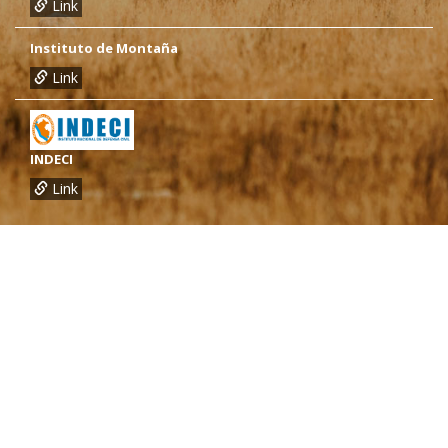
Link
Instituto de Montaña
Link
INDECI
Link
¿Necesitas más información?
Oficina de CARE Perú Sede Lima
Av.General Santa Cruz 659, Jesís María
Telef.: (01) 4171100
Oficina de CARE Perú Sede Áncash