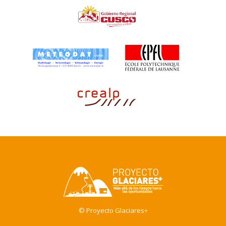
© Proyecto Glaciares+