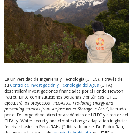
La Universidad de Ingeniería y Tecnología (UTEC), a través de
su
Centro de Investigación y Tecnología del Agua
(CITA),
desarrollará investigaciones financiadas por el Fondo Newton-
Paulet. Junto con instituciones peruanas y británicas, UTEC
ejecutará los proyectos: “
PEGASUS: Producing Energy and
preventing hazards from surface water Storage in Peru
”, liderado
por el Dr. Jorge Abad, director académico de UTEC y director del
CITA, y “Water security and climate change adaptation in glacier-
fed river basins in Peru (RAHU)”, liderado por el Dr. Pedro Rau,
docente de la carrera de
Ingeniería Ambiental
en UTEC e