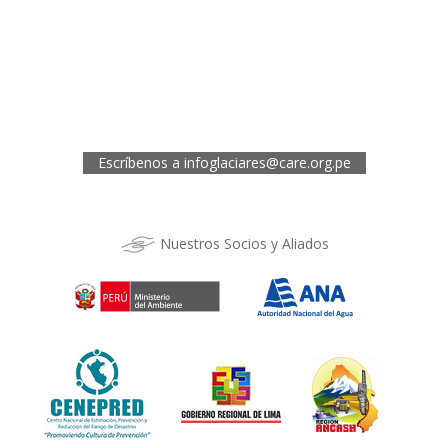
Oficina de CARE Perú Sede Áncash
Jr. 28 de Julio 467, Barrio de Huarupampa, Huaraz
Telef.: (043) 422854
Oficina de CARE Perú Sede Cusco
Los Kantus C18, Urb. La Florida, Distrito de Wanchaq, Cusco
Telef.: (084) 253527
Escríbenos a
infoglaciares@care.org.pe
Nuestros Socios y Aliados