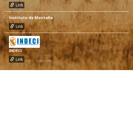
Link
Instituto de Montaña
Link
INDECI
Link
¿Necesitas más información?
Oficina de CARE Perú Sede Lima
Av.General Santa Cruz 659, Jesís María
Telef.: (01) 4171100