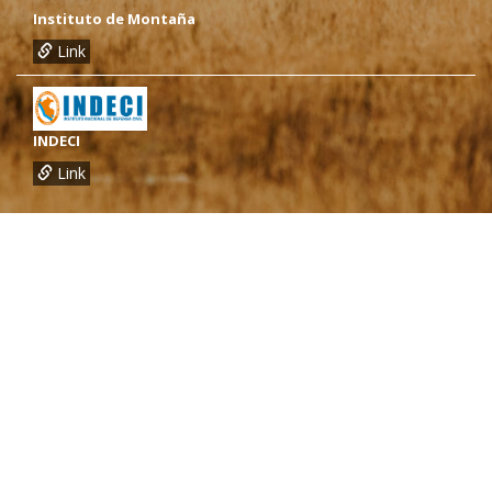
Instituto de Montaña
Link
INDECI
Link
¿Necesitas más información?
Oficina de CARE Perú Sede Lima
Av.General Santa Cruz 659, Jesís María
Telef.: (01) 4171100
Oficina de CARE Perú Sede Áncash
Jr. 28 de Julio 467, Barrio de Huarupampa, Huaraz