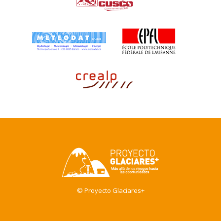
© Proyecto Glaciares+