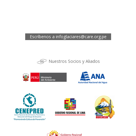
Telef.: (043) 422854
Oficina de CARE Perú Sede Cusco
Los Kantus C18, Urb. La Florida, Distrito de Wanchaq, Cusco
Telef.: (084) 253527
Escríbenos a
infoglaciares@care.org.pe
Nuestros Socios y Aliados