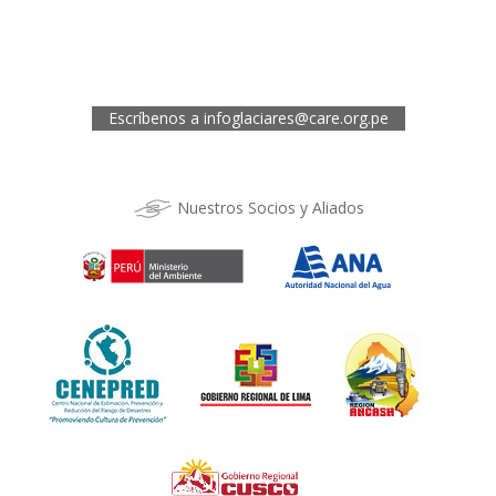
Oficina de CARE Perú Sede Cusco
Los Kantus C18, Urb. La Florida, Distrito de Wanchaq, Cusco
Telef.: (084) 253527
Escríbenos a
infoglaciares@care.org.pe
Nuestros Socios y Aliados