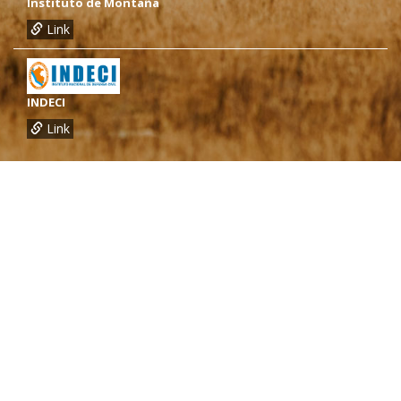
Instituto de Montaña
Link
INDECI
Link
¿Necesitas más información?
Oficina de CARE Perú Sede Lima
Av.General Santa Cruz 659, Jesís María
Telef.: (01) 4171100
Oficina de CARE Perú Sede Áncash
Jr. 28 de Julio 467, Barrio de Huarupampa, Huaraz
Telef.: (043) 422854