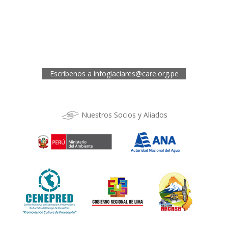
Jr. 28 de Julio 467, Barrio de Huarupampa, Huaraz
Telef.: (043) 422854
Oficina de CARE Perú Sede Cusco
Los Kantus C18, Urb. La Florida, Distrito de Wanchaq, Cusco
Telef.: (084) 253527
Escríbenos a
infoglaciares@care.org.pe
Nuestros Socios y Aliados