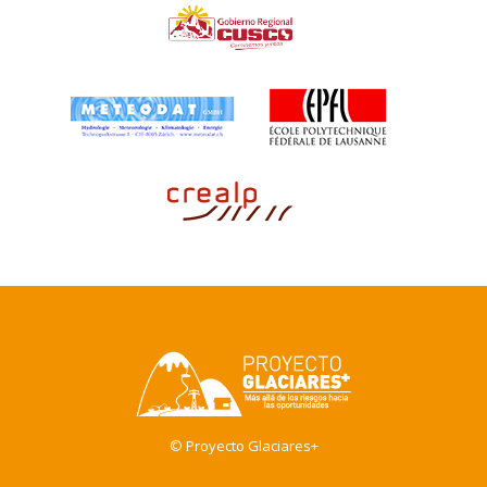
© Proyecto Glaciares+