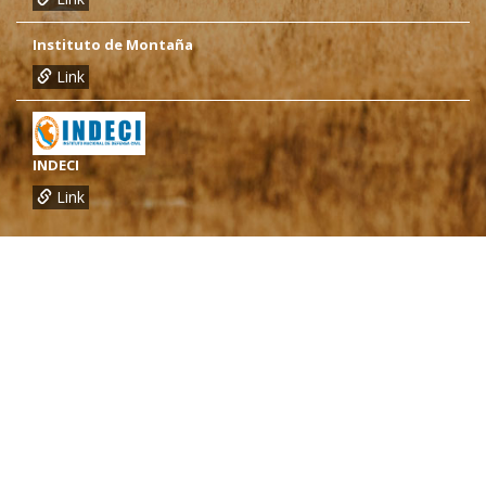
Instituto de Montaña
Link
INDECI
Link
¿Necesitas más información?
Oficina de CARE Perú Sede Lima
Av.General Santa Cruz 659, Jesís María
Telef.: (01) 4171100
Oficina de CARE Perú Sede Áncash