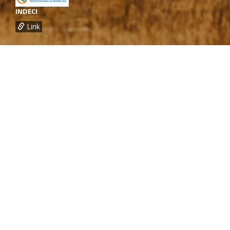
INDECI
Link
¿Necesitas más información?
Oficina de CARE Perú Sede Lima
Av.General Santa Cruz 659, Jesís María
Telef.: (01) 4171100
Oficina de CARE Perú Sede Áncash
Jr. 28 de Julio 467, Barrio de Huarupampa, Huaraz
Telef.: (043) 422854
Oficina de CARE Perú Sede Cusco
Los Kantus C18, Urb. La Florida, Distrito de Wanchaq, Cusco
Telef.: (084) 253527