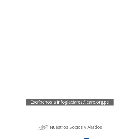
¿Necesitas más información?
Oficina de CARE Perú Sede Lima
Av.General Santa Cruz 659, Jesís María
Telef.: (01) 4171100
Oficina de CARE Perú Sede Áncash
Jr. 28 de Julio 467, Barrio de Huarupampa, Huaraz
Telef.: (043) 422854
Oficina de CARE Perú Sede Cusco
Los Kantus C18, Urb. La Florida, Distrito de Wanchaq, Cusco
Telef.: (084) 253527
Escríbenos a
infoglaciares@care.org.pe
Nuestros Socios y Aliados