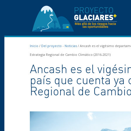
Inicio
/
Del proyecto
-
Noticias
/
Ancash es el vigésimo departame
Estrategia Regional de Cambio Climático (2016-2021)
Ancash es el vigés
país que cuenta ya 
Regional de Cambio 