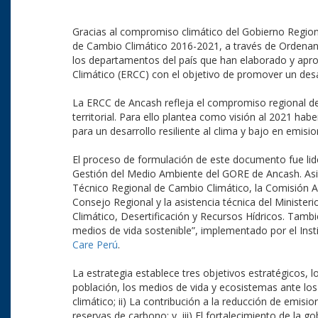
Gracias al compromiso climático del Gobierno Region
de Cambio Climático 2016-2021, a través de Ordena
los departamentos del país que han elaborado y apr
Climático (ERCC) con el objetivo de promover un desar
La ERCC de Ancash refleja el compromiso regional de
territorial. Para ello plantea como visión al 2021 ha
para un desarrollo resiliente al clima y bajo en emisi
El proceso de formulación de este documento fue lid
Gestión del Medio Ambiente del GORE de Ancash. Asim
Técnico Regional de Cambio Climático, la Comisión 
Consejo Regional y la asistencia técnica del Minister
Climático, Desertificación y Recursos Hídricos. Tamb
medios de vida sostenible”, implementado por el Inst
Care Perú
.
La estrategia establece tres objetivos estratégicos, l
población, los medios de vida y ecosistemas ante los 
climático; ii) La contribución a la reducción de emis
reservas de carbono; y, iii) El fortalecimiento de la 