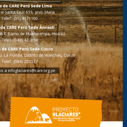
na de CARE Perú Sede Lima
al Santa Cruz 659, Jesís María
Telef.: (01) 4171100
 de CARE Perú Sede Áncash
o 467, Barrio de Huarupampa, Huaraz
Telef.: (043) 422854
a de CARE Perú Sede Cusco
. La Florida, Distrito de Wanchaq, Cusco
Telef.: (084) 253527
os a
infoglaciares@care.org.pe