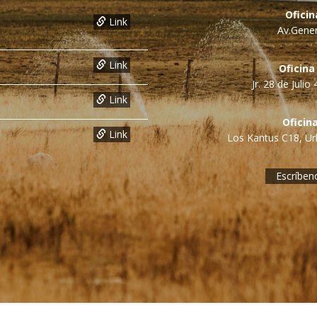
Ofici
Link
Av.Gener
Link
Oficina
Jr. 28 de Juli
Link
Oficin
Link
Los Kantus C18, Urb
Escríben