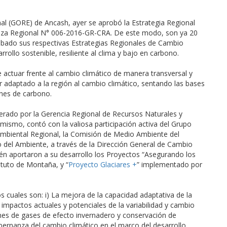
al (GORE) de Ancash, ayer se aprobó la Estrategia Regional
nza Regional N° 006-2016-GR-CRA. De este modo, son ya 20
obado sus respectivas Estrategias Regionales de Cambio
rollo sostenible, resiliente al clima y bajo en carbono.
 actuar frente al cambio climático de manera transversal y
ber adaptado a la región al cambio climático, sentando las bases
ones de carbono.
erado por la Gerencia Regional de Recursos Naturales y
ismo, contó con la valiosa participación activa del Grupo
Ambiental Regional, la Comisión de Medio Ambiente del
io del Ambiente, a través de la Dirección General de Cambio
ién aportaron a su desarrollo los Proyectos “Asegurando los
ituto de Montaña, y “
Proyecto Glaciares +
” implementado por
os cuales son: i) La mejora de la capacidad adaptativa de la
impactos actuales y potenciales de la variabilidad y cambio
iones de gases de efecto invernadero y conservación de
gobernanza del cambio climático en el marco del desarrollo