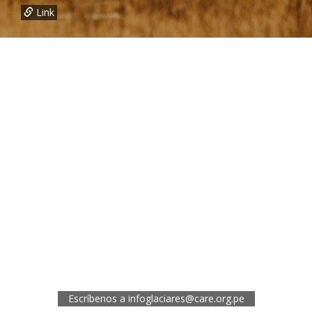
Link
¿Necesitas más información?
Oficina de CARE Perú Sede Lima
Av.General Santa Cruz 659, Jesís María
Telef.: (01) 4171100
Oficina de CARE Perú Sede Áncash
Jr. 28 de Julio 467, Barrio de Huarupampa, Huaraz
Telef.: (043) 422854
Oficina de CARE Perú Sede Cusco
Los Kantus C18, Urb. La Florida, Distrito de Wanchaq, Cusco
Telef.: (084) 253527
Escríbenos a
infoglaciares@care.org.pe